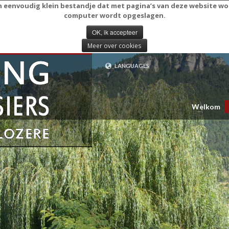
en eenvoudig klein bestandje dat met pagina’s van deze website 
computer wordt opgeslagen.
OK, ik accepteer
Meer over cookies
LANGUAGES
NEDERLANDS
FRANÇAIS (FR)
ENGLISH (UK)
Welkom